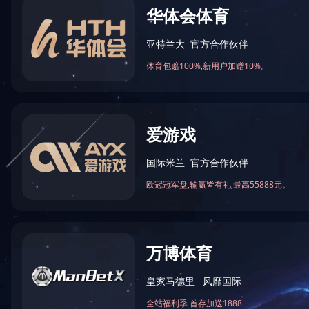
企业动态
行业新闻
生活园地
对不起，资料正在完善中！
完美（中国）
完美体育