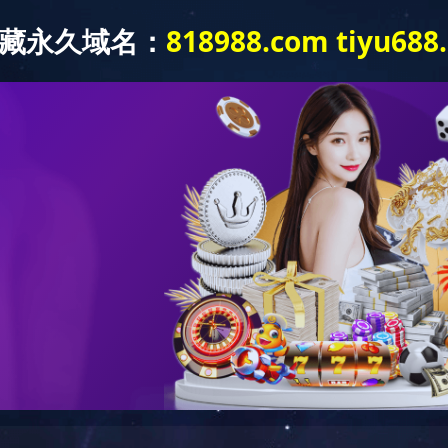
产品展示
工程案列
合作加盟