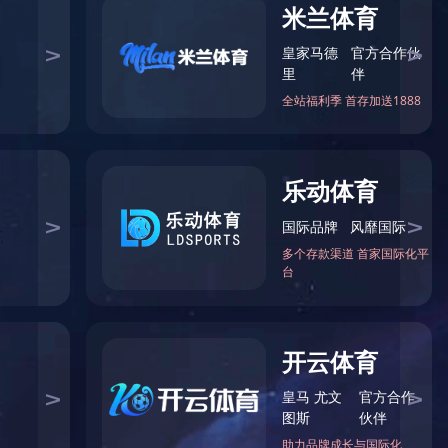
当前位置：
首页
>
企业概况
>
公司简介