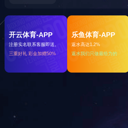
远瑞荣誉
专利证书
组织结构
完美体育
视频欣赏
术开发区
公司成立
服务体系
亩，且配
生产设备
工宿舍和
龙门式加
公司下设
素质优良