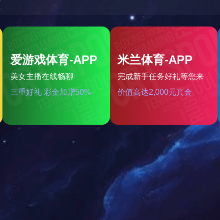
完美体育
（原名湖南远瑞机械模具制造有限公司），
位于交通发
内。
于2007年10月，坐落于湖南省临湘市三湾工业园，现拥有
套设施完备的现代化生态厂区，主要设施包括22000m²的厂
多功能职工餐厅。配备有大型除锈抛丸机、剪板机、数控
工中心、磨床、数控镗铣床等三十余套高精度加工设备。
产品研发中心、经营部、综合管理部、生产部、质控部
的管理、营销、加工和安装的专业队伍，与中铁十九局、