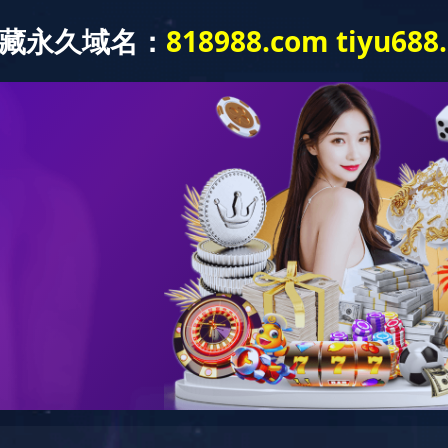
产品展示
工程案列
合作加盟