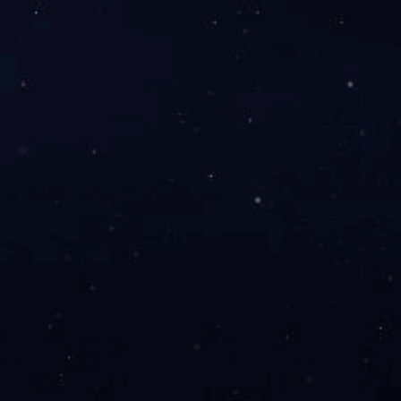
企业概况
新闻中心
产品展示
工程案列
合作加盟
服务支持
完美（中国）
app登录入口
|